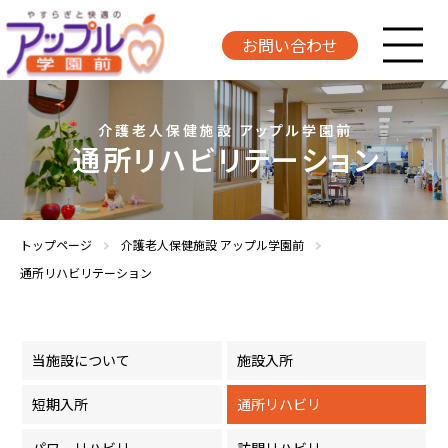
お問い合わせ
北寿会について
介護老人保健施設 アップル学園前
通所リハビリテーション
大切にしていること
サービスのご案内
トップページ
介護老人保健施設 アップル学園前
通所リハビリテーション
よくあるご質問
アクセス
当施設について
施設入所
短期入所
通所リハビリ
職員募集
パワーリハビリ
訪問リハビリ